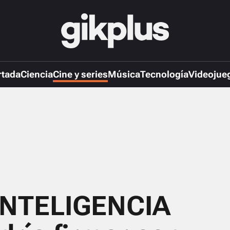
rtada
Ciencia
Cine y series
Música
Tecnología
Videojue
 INTELIGENCIA