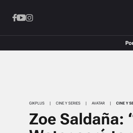
Po
GIKPLUS
|
CINE Y SERIES
|
AVATAR
|
CINE Y S
Zoe Saldaña: 