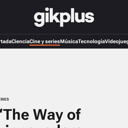
rtada
Ciencia
Cine y series
Música
Tecnología
Videojue
ERIES
“The Way of