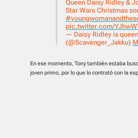
Queen Daisy Ridley & Jo
Star Wars Christmas s
#youngwomanandthes
pic.twitter.com/YJhw
— Daisy Ridley is queen
(@Scavenger_Jakku)
M
En ese momento, Tony también estaba busca
joven primo, por lo que lo contrató con la es