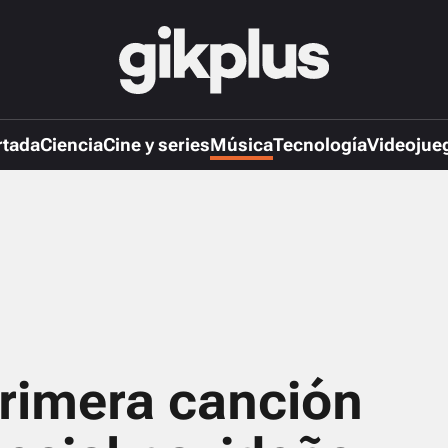
rtada
Ciencia
Cine y series
Música
Tecnología
Videojue
primera canción