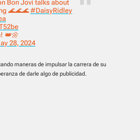
n Bon Jovi talks about
ong 🌊🌊🌊
#DaisyRidley
ea
WT52be
! 👑🌼
ay 28, 2024
ndo maneras de impulsar la carrera de su
peranza de darle algo de publicidad.