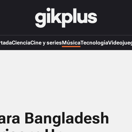
rtada
Ciencia
Cine y series
Música
Tecnología
Videojue
para Bangladesh