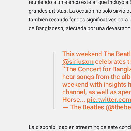
reuniendo a un elenco estelar que incluyó a E
grandes artistas. La ocasión no solo sirvió p
también recaudó fondos significativos para la
de Bangladesh, afectada por una devastado
This weekend The Beatl
@siriusxm
celebrates t
“The Concert for Bangla
hear songs from the al
weekend with insights f
channel, as well as spe
Horse…
pic.twitter.co
— The Beatles (@thebe
La disponibilidad en streaming de este conc