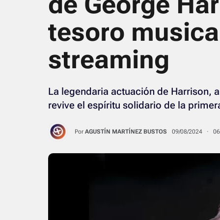
de George Har
tesoro musica
streaming
La legendaria actuación de Harrison, a
revive el espíritu solidario de la prim
Por
AGUSTÍN MARTÍNEZ BUSTOS
09/08/2024 · 0