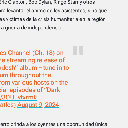
ric Clapton, Bob Dylan, Ringo Starr y otros
ara levantar el ánimo de los asistentes, sino que
s víctimas de la crisis humanitaria en la región
ra guerra de independencia.
es Channel (Ch. 18) on
he streaming release of
desh” album – tune in to
bum throughout the
rom various hosts on the
cial episodes of “Dark
m/3OUuvfxrmk
atles)
August 9, 2024
ierto brinda a los oyentes una oportunidad única