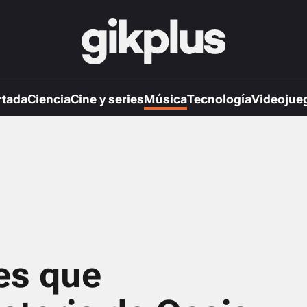
rtada
Ciencia
Cine y series
Música
Tecnología
Videojue
es que