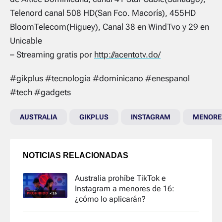
Telenord canal 508 HD(San Fco. Macorís), 455HD
BloomTelecom(Higuey), Canal 38 en WindTvo y 29 en
Unicable
– Streaming gratis por
http://acentotv.do/
#gikplus #tecnologia #dominicano #enespanol
#tech #gadgets
AUSTRALIA
GIKPLUS
INSTAGRAM
MENORES
NOTICIAS RELACIONADAS
Australia prohíbe TikTok e
Instagram a menores de 16:
¿cómo lo aplicarán?