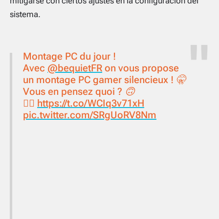
mitigarse con ciertos ajustes en la configuración del
sistema.
Montage PC du jour !
Avec
@bequietFR
on vous propose
un montage PC gamer silencieux ! 🤫
Vous en pensez quoi ? 🙃
👉🏻
https://t.co/WCIq3v71xH
pic.twitter.com/SRgUoRV8Nm