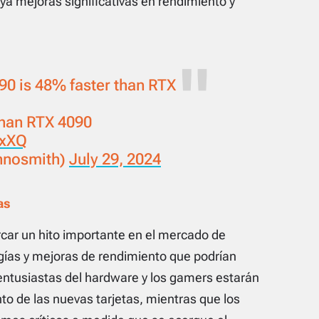
ya mejoras significativas en rendimiento y
0 is 48% faster than RTX
than RTX 4090
2xXQ
hnosmith)
July 29, 2024
as
rcar un hito importante en el mercado de
ogías y mejoras de rendimiento que podrían
s entusiastas del hardware y los gamers estarán
nto de las nuevas tarjetas, mientras que los