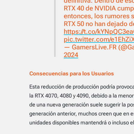
definitiva: Dentro de e
RTX 40 de NVIDIA cumpl
entonces, los rumores s
RTX 50 no han dejado 
https://t.co/kYNpQC3e
pic.twitter.com/e1EhZi
— GamersLive.FR (@Ga
2024
Consecuencias para los Usuarios
Esta reducción de producción podría provoc
la RTX 4070, 4080 y 4090, debido a la menor
de una nueva generación suele sugerir la pos
generación anterior, muchos creen que en es
unidades disponibles mantendrá o incluso ele