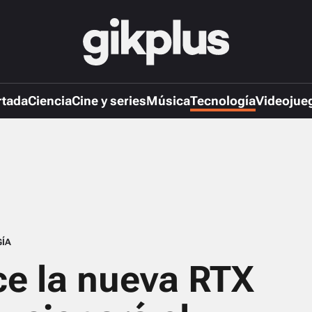
rtada
Ciencia
Cine y series
Música
Tecnología
Videojue
ÍA
e la nueva RTX