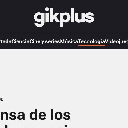
rtada
Ciencia
Cine y series
Música
Tecnología
Videojue
BE
nsa de los