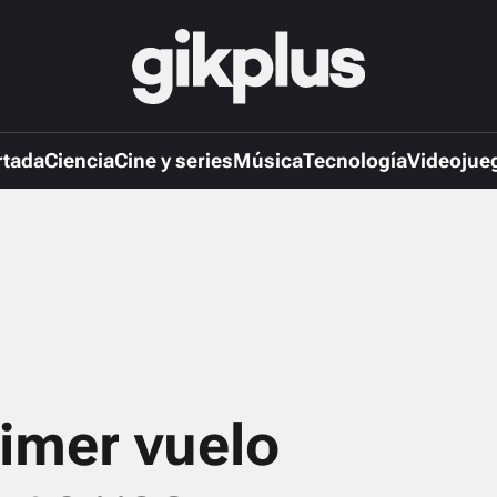
rtada
Ciencia
Cine y series
Música
Tecnología
Videojue
rimer vuelo