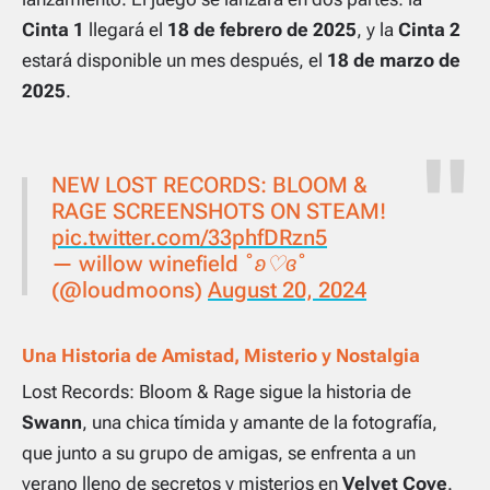
Cinta 1
llegará el
18 de febrero de 2025
, y la
Cinta 2
estará disponible un mes después, el
18 de marzo de
2025
.
NEW LOST RECORDS: BLOOM &
RAGE SCREENSHOTS ON STEAM!
pic.twitter.com/33phfDRzn5
— willow winefield ˚ʚ♡ɞ˚
(@loudmoons)
August 20, 2024
Una Historia de Amistad, Misterio y Nostalgia
Lost Records: Bloom & Rage
sigue la historia de
Swann
, una chica tímida y amante de la fotografía,
que junto a su grupo de amigas, se enfrenta a un
verano lleno de secretos y misterios en
Velvet Cove
.