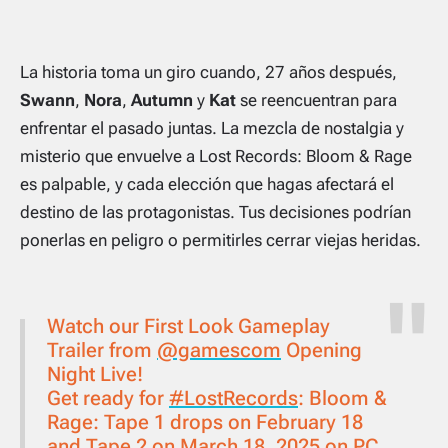
La historia toma un giro cuando, 27 años después,
Swann
,
Nora
,
Autumn
y
Kat
se reencuentran para
enfrentar el pasado juntas. La mezcla de nostalgia y
misterio que envuelve a
Lost Records: Bloom & Rage
es palpable, y cada elección que hagas afectará el
destino de las protagonistas. Tus decisiones podrían
ponerlas en peligro o permitirles cerrar viejas heridas.
Watch our First Look Gameplay
Trailer from
@gamescom
Opening
Night Live!
Get ready for
#LostRecords
: Bloom &
Rage: Tape 1 drops on February 18
and Tape 2 on March 18, 2025 on PC,