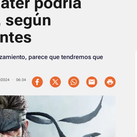
ater podría
, según
entes
anzamiento, parece que tendremos que