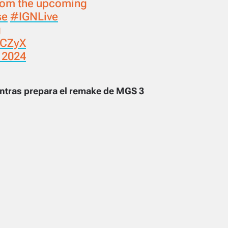
from the upcoming
se
#IGNLive
g
UCZyX
 2024
ntras prepara el remake de MGS 3