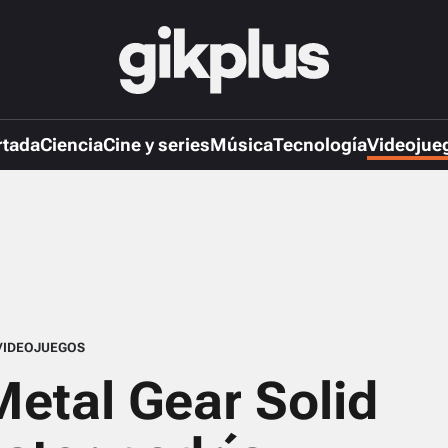
rtada
Ciencia
Cine y series
Música
Tecnología
Videojue
VIDEOJUEGOS
Metal Gear Solid