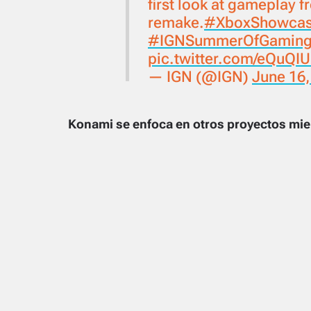
first look at gameplay 
remake.
#XboxShowca
#IGNSummerOfGamin
pic.twitter.com/eQuQI
— IGN (@IGN)
June 16,
Konami se enfoca en otros proyectos mie