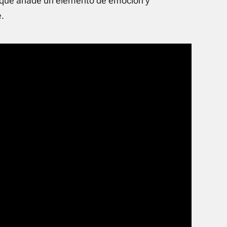
 que añade un elemento de emoción y
.