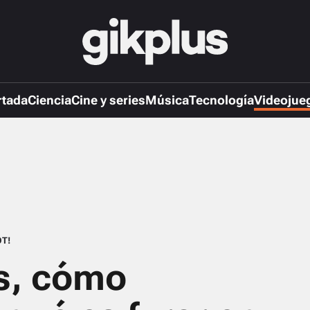
rtada
Ciencia
Cine y series
Música
Tecnología
Videojue
T!
s, cómo