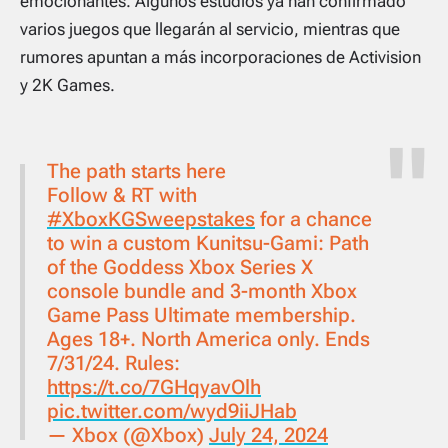
emocionantes. Algunos estudios ya han confirmado
varios juegos que llegarán al servicio, mientras que
rumores apuntan a más incorporaciones de Activision
y 2K Games.
The path starts here
Follow & RT with
#XboxKGSweepstakes
for a chance
to win a custom Kunitsu-Gami: Path
of the Goddess Xbox Series X
console bundle and 3-month Xbox
Game Pass Ultimate membership.
Ages 18+. North America only. Ends
7/31/24. Rules:
https://t.co/7GHqyavOlh
pic.twitter.com/wyd9iiJHab
— Xbox (@Xbox)
July 24, 2024