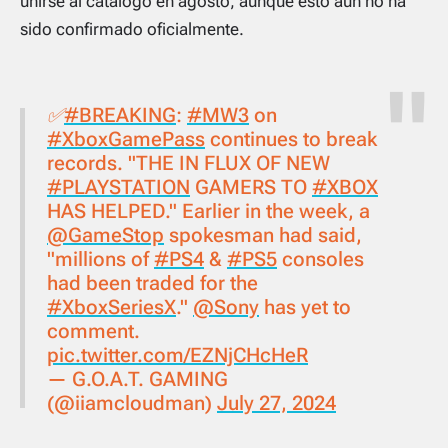
unirse al catálogo en agosto, aunque esto aún no ha
sido confirmado oficialmente.
✅️
#BREAKING
:
#MW3
on
#XboxGamePass
continues to break
records. "THE IN FLUX OF NEW
#PLAYSTATION
GAMERS TO
#XBOX
HAS HELPED." Earlier in the week, a
@GameStop
spokesman had said,
"millions of
#PS4
&
#PS5
consoles
had been traded for the
#XboxSeriesX
."
@Sony
has yet to
comment.
pic.twitter.com/EZNjCHcHeR
— G.O.A.T. GAMING
(@iiamcloudman)
July 27, 2024