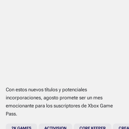
Con estos nuevos títulos y potenciales
incorporaciones, agosto promete ser un mes
emocionante para los suscriptores de Xbox Game
Pass.
2K GAMES
ACTIVISION
CORE KEEPER
CREA